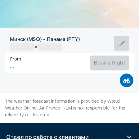
Panama
Минск (MSQ) - Панама (PTY)
Panama City
From
26°C
Panama
Book a flight
Flight time
Aug
The weather forecast information is provided by World
Weather Online. Air France-KLM is not responsible for the
reliability of this data.
Отдел по работе с клиентами