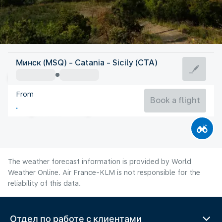
Italy
Минск (MSQ) - Catania - Sicily (CTA)
Catania
From
28°C
Italy
Book a flight
Flight time
Aug
The weather forecast information is provided by World
Weather Online. Air France-KLM is not responsible for the
reliability of this data.
Отдел по работе с клиентами