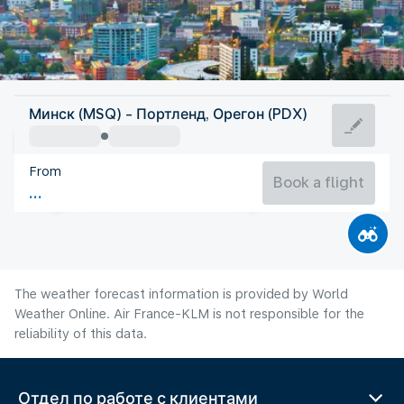
United States Of America
Минск (MSQ) - Портленд, Орегон (PDX)
Portland, OR
From
21°C
United States Of America
Book a flight
Flight time
Aug
The weather forecast information is provided by World
Weather Online. Air France-KLM is not responsible for the
reliability of this data.
Отдел по работе с клиентами