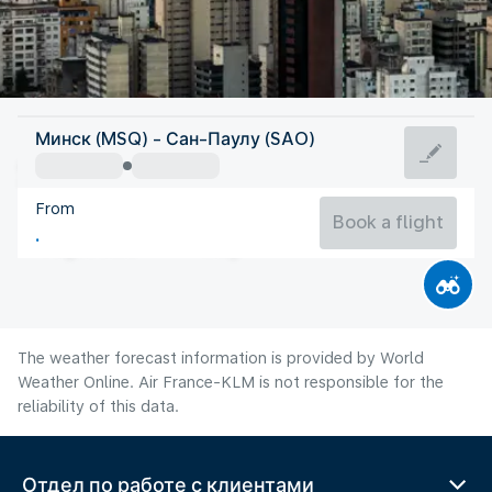
Brazil
Минск (MSQ) - Сан-Паулу (SAO)
São Paulo
From
18°C
Brazil
Book a flight
Flight time
Aug
The weather forecast information is provided by World
Weather Online. Air France-KLM is not responsible for the
reliability of this data.
Отдел по работе с клиентами