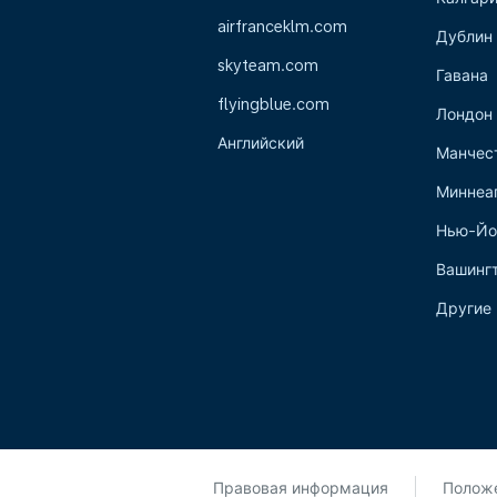
airfranceklm.com
Дублин
skyteam.com
Гавана
flyingblue.com
Лондон
Английский
Манчес
Миннеа
Нью-Йо
Вашинг
Другие 
Правовая информация
Положе