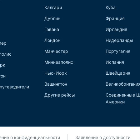
Калгари
Куба
Дублин
Франция
Гавана
Ирландия
Лондон
Нидерланды
тер
Манчестер
Португалия
полис
Миннеаполис
Испания
рк
Нью-Йорк
Швейцария
тон
Вашингтон
Великобритани
путеводители
Другие рейсы
Соединенные Ш
Америки
ние о конфиденциальности
Заявление о доступности