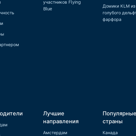
и
участников Flying
Домики KLM из
Blue
чность
голубого дельф
фарфора
ии
ры
артнером
одители
Лучшие
Популярны
направления
страны
дам
Амстердам
Канада
и