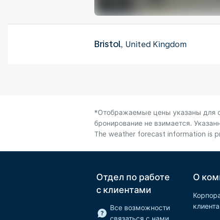
Bristol
, United Kingdom
*Отображаемые цены указаны для од
бронирование не взимается. Указанн
The weather forecast information is pr
Отдел по работе
О ком
с клиентами
Корпор
клиент
Все возможности
связаться с нами