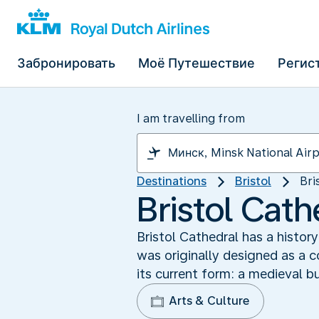
Забронировать
Моё Путешествие
Регис
I am travelling from
Destinations
Bristol
Bri
Bristol Cath
Bristol Cathedral has a histor
was originally designed as a c
its current form: a medieval bu
Arts & Culture