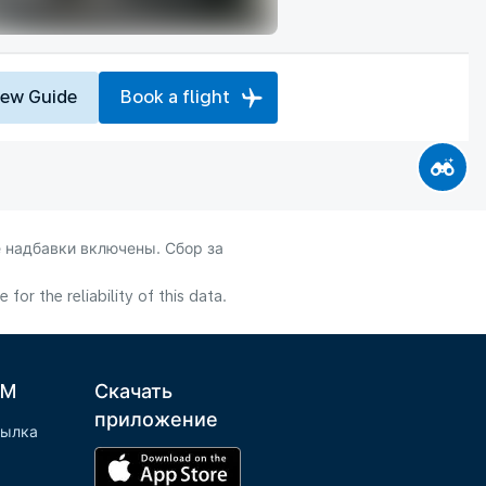
iew Guide
Book a flight
 надбавки включены. Сбор за
or the reliability of this data.
LM
Скачать
приложение
сылка