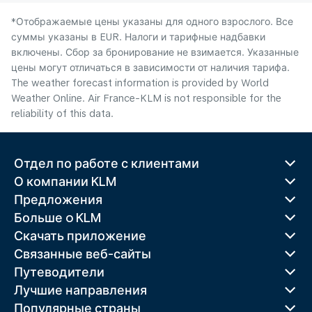
*Отображаемые цены указаны для одного взрослого. Все
суммы указаны в EUR. Налоги и тарифные надбавки
включены. Сбор за бронирование не взимается. Указанные
цены могут отличаться в зависимости от наличия тарифа.
The weather forecast information is provided by World
Weather Online. Air France-KLM is not responsible for the
reliability of this data.
Отдел по работе с клиентами
О компании KLM
Предложения
Больше o KLM
Скачать приложение
Связанные веб-сайты
Путеводители
Лучшие направления
Популярные страны