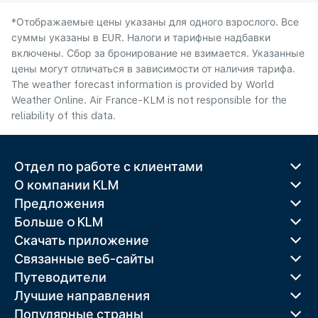
*Отображаемые цены указаны для одного взрослого. Все
суммы указаны в EUR. Налоги и тарифные надбавки
включены. Сбор за бронирование не взимается. Указанные
цены могут отличаться в зависимости от наличия тарифа.
The weather forecast information is provided by World
Weather Online. Air France-KLM is not responsible for the
reliability of this data.
Отдел по работе с клиентами
О компании KLM
Предложения
Больше o KLM
Скачать приложение
Связанные веб-сайты
Путеводители
Лучшие направления
Популярные страны