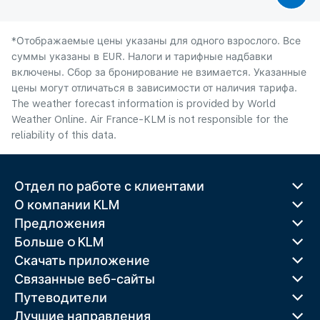
*Отображаемые цены указаны для одного взрослого. Все
суммы указаны в EUR. Налоги и тарифные надбавки
включены. Сбор за бронирование не взимается. Указанные
цены могут отличаться в зависимости от наличия тарифа.
The weather forecast information is provided by World
Weather Online. Air France-KLM is not responsible for the
reliability of this data.
Отдел по работе с клиентами
О компании KLM
Предложения
Больше o KLM
Скачать приложение
Связанные веб-сайты
Путеводители
Лучшие направления