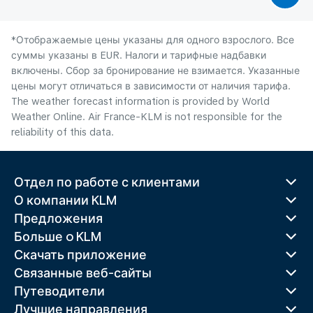
*Отображаемые цены указаны для одного взрослого. Все
суммы указаны в EUR. Налоги и тарифные надбавки
включены. Сбор за бронирование не взимается. Указанные
цены могут отличаться в зависимости от наличия тарифа.
The weather forecast information is provided by World
Weather Online. Air France-KLM is not responsible for the
reliability of this data.
Отдел по работе с клиентами
О компании KLM
Предложения
Больше o KLM
Скачать приложение
Связанные веб-сайты
Путеводители
Лучшие направления