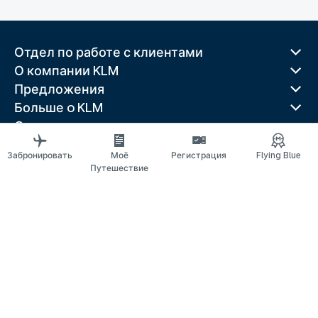
Отдел по работе с клиентами
О компании KLM
Предложения
Больше o KLM
Скачать приложение
Связанные веб-сайты
Забронировать
Моё
Регистрация
Flying Blue
Путеводители
Путешествие
Лучшие направления
Популярные страны
Популярные маршруты
Правовая информация
Положение о конфиденциальности
Заявление о доступности
© 2026 KLM