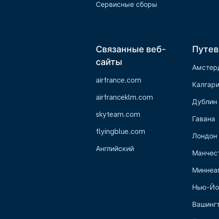
Сервисные сборы
Связанные веб-
Путев
сайты
Амстер
airfrance.com
Калгар
airfranceklm.com
Дублин
skyteam.com
Гавана
flyingblue.com
Лондон
Английский
Манчес
Миннеа
Нью-Йо
Вашинг