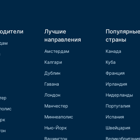
одители
Лучшие
Популярны
направления
страны
дам
Амстердам
Канада
и
Калгари
Куба
Дублин
Франция
Гавана
Ирландия
Лондон
Нидерланды
тер
Манчестер
Португалия
полис
Миннеаполис
Испания
рк
Нью-Йорк
Швейцария
тон
Вашингтон
Великобритани