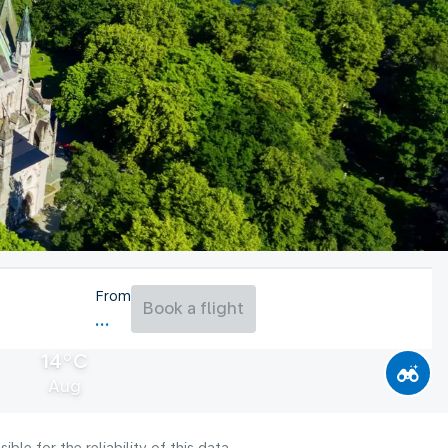
From
Book a flight
14°C
Aug