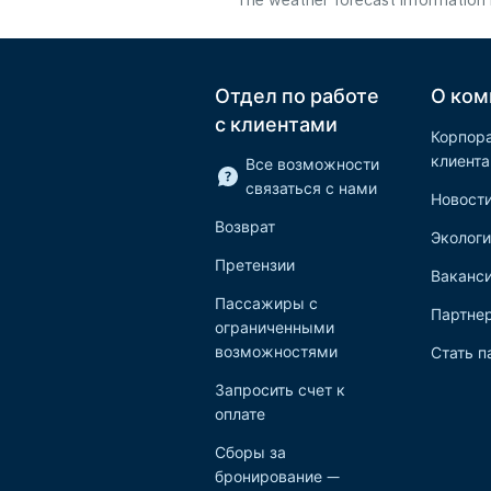
The weather forecast information i
Отдел по работе
О ком
с клиентами
Корпор
клиент
Все возможности
связаться с нами
Новост
Возврат
Экологи
Претензии
Ваканс
Пассажиры с
Партне
ограниченными
возможностями
Стать п
Запросить счет к
оплате
Сборы за
бронирование —