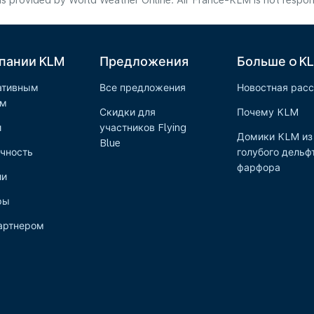
s provided by World Weather Online. Air France-KLM is not responsibl
пании KLM
Предложения
Больше o K
ативным
Все предложения
Новостная рас
ам
Скидки для
Почему KLM
и
участников Flying
Домики KLM из
Blue
чность
голубого дельф
фарфора
ии
ры
артнером