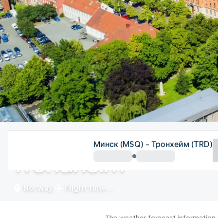
Norway
Минск (MSQ) - Тронхейм (TRD)
Trondheim
Norway
Flight time