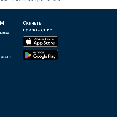
e for the reliability of this data.
LM
Скачать
приложение
сылка
тского