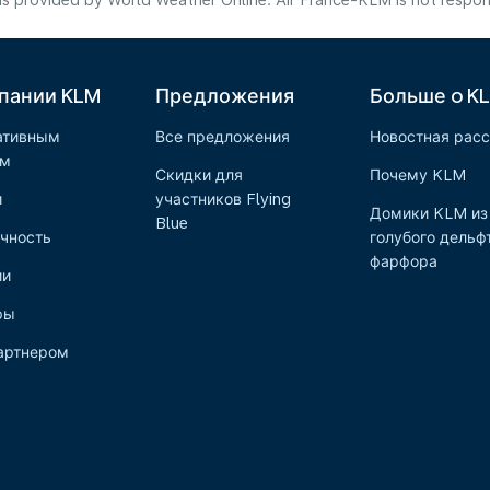
s provided by World Weather Online. Air France-KLM is not responsibl
пании KLM
Предложения
Больше o K
ативным
Все предложения
Новостная рас
ам
Скидки для
Почему KLM
и
участников Flying
Домики KLM из
Blue
чность
голубого дельф
фарфора
ии
ры
артнером