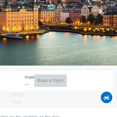
From
Book a flight
17°C
Aug