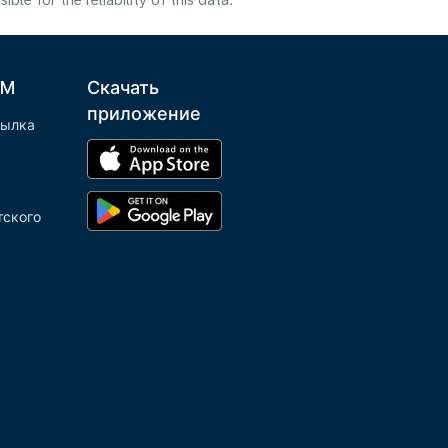
e for the reliability of this data.
LM
Скачать
приложение
сылка
тского