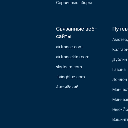
Сервисные сборы
Связанные веб-
Путев
сайты
Амстер
airfrance.com
Калгар
airfranceklm.com
Дублин
skyteam.com
Гавана
flyingblue.com
Лондон
Английский
Манчес
Миннеа
Нью-Йо
Вашинг