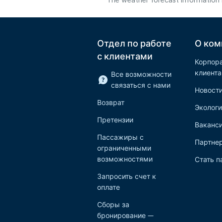
The weather forecast information i
Отдел по работе
О ком
с клиентами
Корпор
клиент
Все возможности
связаться с нами
Новост
Возврат
Экологи
Претензии
Ваканс
Пассажиры с
Партне
ограниченными
возможностями
Стать п
Запросить счет к
оплате
Сборы за
бронирование —