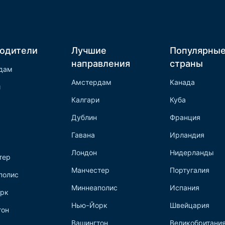
одители
Лучшие
Популярны
направления
страны
дам
Амстердам
Канада
и
Калгари
Куба
Дублин
Франция
Гавана
Ирландия
Лондон
Нидерланды
тер
Манчестер
Португалия
полис
Миннеаполис
Испания
рк
Нью-Йорк
Швейцария
тон
Вашингтон
Великобритани