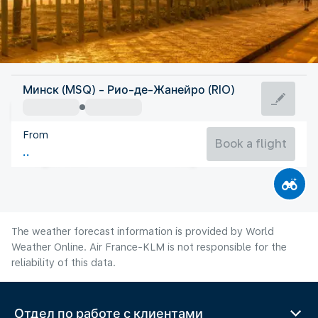
Brazil
Минск (MSQ) - Рио-де-Жанейро (RIO)
Rio de Janeiro
From
21°C
Brazil
Book a flight
Flight time
Aug
The weather forecast information is provided by World
Weather Online. Air France-KLM is not responsible for the
reliability of this data.
Отдел по работе с клиентами