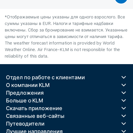
*Отображаемые цены указаны для одного взрослого. Все
суммы указаны в EUR. Налоги и тарифные надбавки
включены. Сбор за бронирование не взимается. Указанные
цены могут отличаться в зависимости от наличия тарифа.
The weather forecast information is provided by World
Weather Online. Air France-KLM is not responsible for the
reliability of this data.
Отдел по работе с клиентами
О компании KLM
Предложения
Больше o KLM
Скачать приложение
Связанные веб-сайты
Путеводители
Лучшие направления