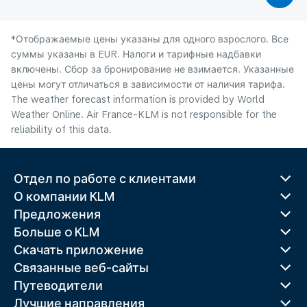
*Отображаемые цены указаны для одного взрослого. Все
суммы указаны в EUR. Налоги и тарифные надбавки
включены. Сбор за бронирование не взимается. Указанные
цены могут отличаться в зависимости от наличия тарифа.
The weather forecast information is provided by World
Weather Online. Air France-KLM is not responsible for the
reliability of this data.
Отдел по работе с клиентами
О компании KLM
Предложения
Больше o KLM
Скачать приложение
Связанные веб-сайты
Путеводители
Лучшие направления