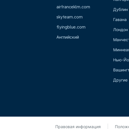
airfranceklm.com
Дублин
skyteam.com
Гавана
flyingblue.com
Лондон
Английский
Манчес
Миннеа
Нью-Йо
Вашинг
Другие 
Правовая информация
Положе