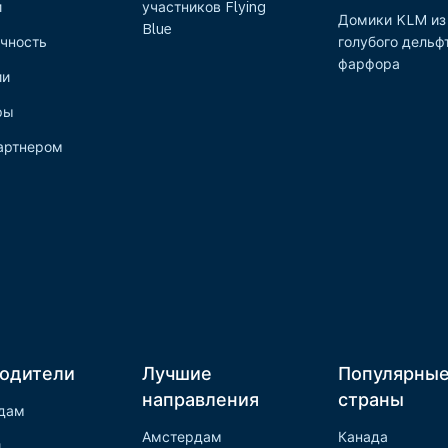
и
участников Flying
Домики KLM из
Blue
чность
голубого дельф
фарфора
ии
ры
артнером
одители
Лучшие
Популярны
направления
страны
дам
Амстердам
Канада
и