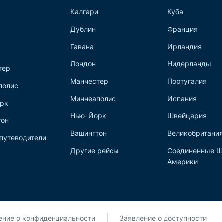
Калгари
Куба
Дублин
Франция
Гавана
Ирландия
Лондон
Нидерланды
тер
Манчестер
Португалия
полис
Миннеаполис
Испания
рк
Нью-Йорк
Швейцария
тон
Вашингтон
Великобритани
путеводители
Другие рейсы
Соединенные Ш
Америки
ние о конфиденциальности
Заявление о доступности