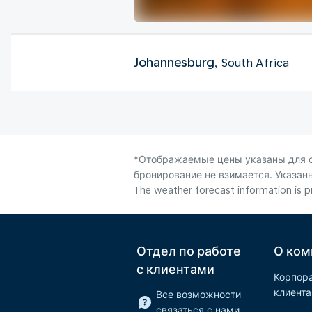
Johannesburg
, South Africa
*Отображаемые цены указаны для од
бронирование не взимается. Указанн
The weather forecast information is pr
Отдел по работе
О ком
с клиентами
Корпор
клиент
Все возможности
связаться с нами