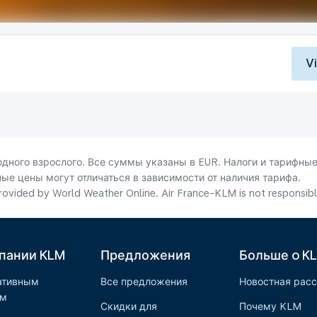
V
ного взрослого. Все суммы указаны в EUR. Налоги и тарифные
ые цены могут отличаться в зависимости от наличия тарифа.
ovided by World Weather Online. Air France-KLM is not responsible f
пании KLM
Предложения
Больше o K
ативным
Все предложения
Новостная рас
ам
Скидки для
Почему KLM