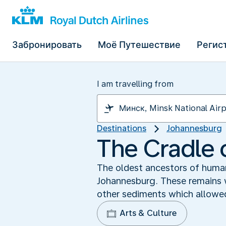
Забронировать
Моё Путешествие
Регис
I am travelling from
Destinations
Johannesburg
The Cradle 
The oldest ancestors of human
Johannesburg. These remains w
other sediments which allowed
Arts & Culture