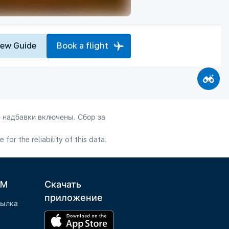
iew Guide
Book a flight
 надбавки включены. Сбор за
or the reliability of this data.
LM
Скачать
приложение
сылка