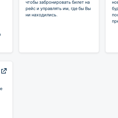
чтобы забронировать билет на
но
рейс и управлять им, где бы Вы
бу
ни находились.
по
пр
о
е