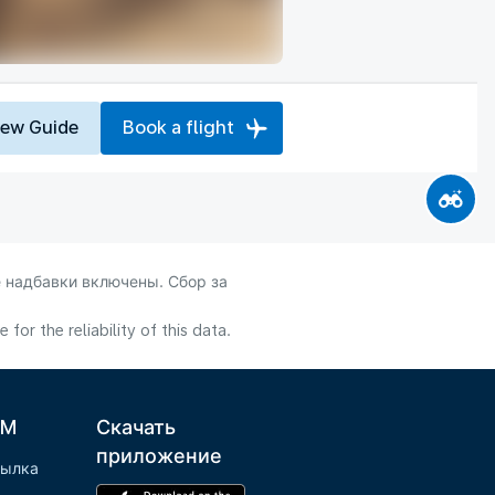
iew Guide
Book a flight
 надбавки включены. Сбор за
or the reliability of this data.
LM
Скачать
приложение
сылка