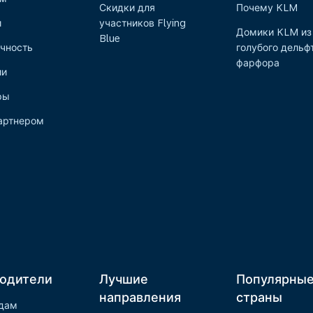
Скидки для
Почему KLM
и
участников Flying
Домики KLM из
Blue
чность
голубого дельф
фарфора
ии
ры
артнером
одители
Лучшие
Популярны
направления
страны
дам