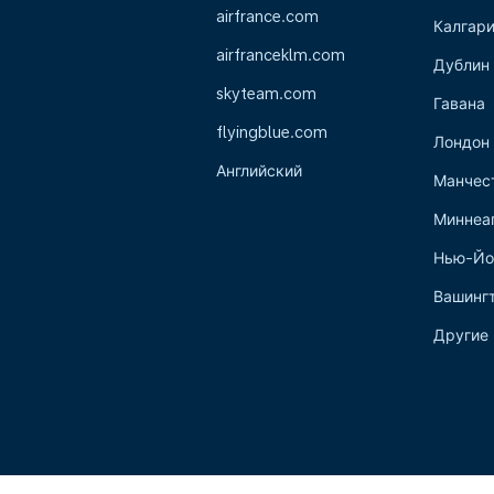
airfrance.com
Калгар
airfranceklm.com
Дублин
skyteam.com
Гавана
flyingblue.com
Лондон
Английский
Манчес
Миннеа
Нью-Йо
Вашинг
Другие 