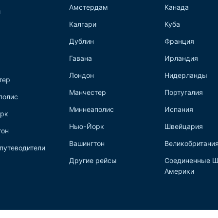
Амстердам
Канада
и
Калгари
Куба
Дублин
Франция
Гавана
Ирландия
Лондон
Нидерланды
тер
Манчестер
Португалия
полис
Миннеаполис
Испания
рк
Нью-Йорк
Швейцария
тон
Вашингтон
Великобритани
путеводители
Другие рейсы
Соединенные Ш
Америки