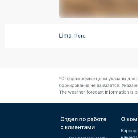
Lima
, Peru
*Отображаемые цены указаны для од
бронирование не взимается. Указанн
The weather forecast information is pr
Отдел по работе
О ком
с клиентами
Корпор
клиент