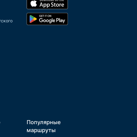
тского
е
Популярные
маршруты