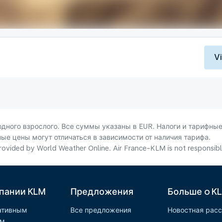
V
ного взрослого. Все суммы указаны в EUR. Налоги и тарифные
ые цены могут отличаться в зависимости от наличия тарифа.
ovided by World Weather Online. Air France-KLM is not responsible f
пании KLM
Предложения
Больше o K
ативным
Все предложения
Новостная рас
ам