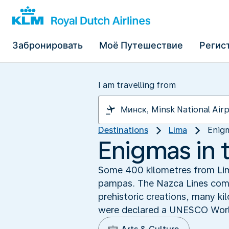
Забронировать
Моё Путешествие
Регис
I am travelling from
Destinations
Lima
Enigm
Enigmas in 
Some 400 kilometres from Lima
pampas. The Nazca Lines comp
prehistoric creations, many kil
were declared a UNESCO World